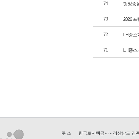
74
행정중심
73
2026 
72
LH중소
71
LH중소
주 소
한국토지택공사 - 경상남도 진주시