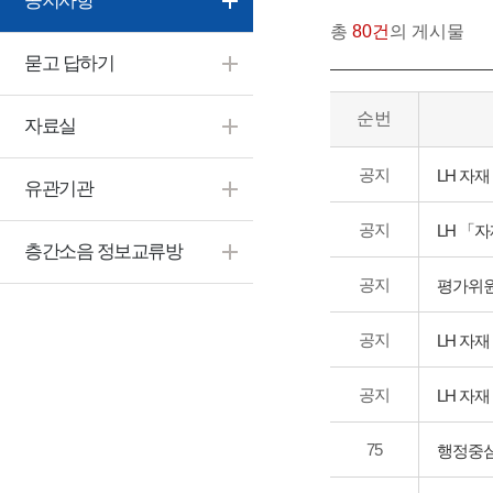
공지사항
총
80건
의 게시물
묻고 답하기
순번
자료실
공지
LH 자재
유관기관
공지
LH 「
층간소음 정보교류방
공지
평가위원
공지
LH 자재
공지
LH 자재
75
행정중심