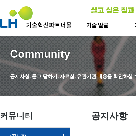
기술 발굴
신기술
자
Community
기술개발
자재ㆍ
스
층간
공지사항, 묻고 답하기, 자료실, 유관기관 내용을 확인하실 
층간소
공지사항
커뮤니티