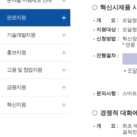
분야별 지원제도 안내
혁신시제품 
판로지원
개 요
조달청
지원대상
조달청
기술개발지원
신청방법
혁신장터(
* 연
홍보지원
진행절차
고용 및 창업지원
금융지원
문의사항
스마트주
혁신지원
경쟁적 대화에
개 요
최초 
걸쳐진