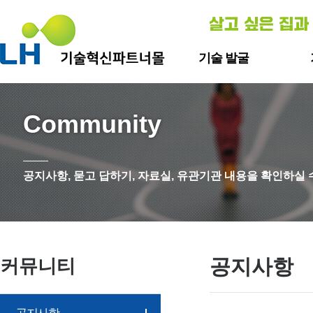
기술 발굴
신기술
자
Community
기술개발
자재ㆍ
스
층간
공지사항, 묻고 답하기, 자료실, 유관기관 내용을 확인하실 
층간소
공지사항
커뮤니티